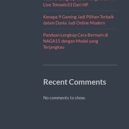
Live Totowin33 Dari HP
Kenapa 9 Gaming Jadi Pilihan Terbaik
dalam Dunia Judi Online Modern
Panduan Lengkap Cara Bermain di
NAGA15 dengan Modal yang
Terjangkau
Recent Comments
No comments to show.