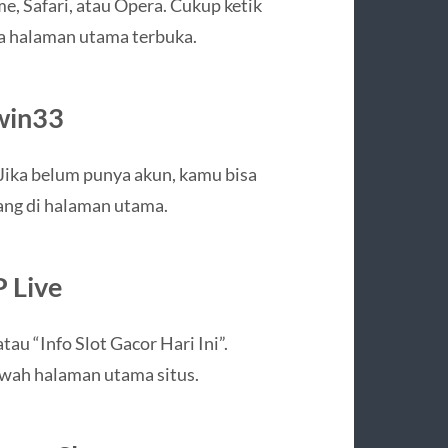
 Safari, atau Opera. Cukup ketik
a halaman utama terbuka.
owin33
ika belum punya akun, kamu bisa
ang di halaman utama.
 Live
tau “Info Slot Gacor Hari Ini”.
awah halaman utama situs.