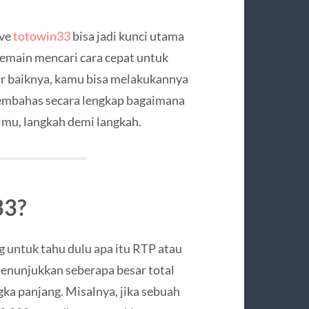
ive
totowin33
bisa jadi kunci utama
emain mencari cara cepat untuk
ar baiknya, kamu bisa melakukannya
 membahas secara lengkap bagaimana
mu, langkah demi langkah.
33?
untuk tahu dulu apa itu RTP atau
menunjukkan seberapa besar total
ka panjang. Misalnya, jika sebuah