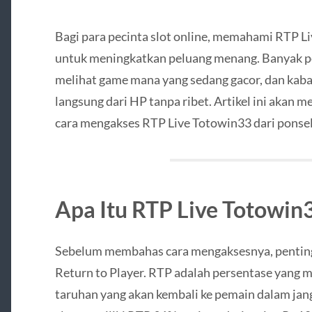
Bagi para pecinta slot online, memahami RTP L
untuk meningkatkan peluang menang. Banyak p
melihat game mana yang sedang gacor, dan kab
langsung dari HP tanpa ribet. Artikel ini akan
cara mengakses RTP Live Totowin33 dari ponsel
Apa Itu RTP Live Totowin
Sebelum membahas cara mengaksesnya, penting 
Return to Player. RTP adalah persentase yang 
taruhan yang akan kembali ke pemain dalam jang