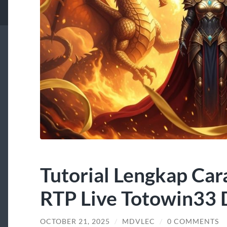
Tutorial Lengkap Ca
RTP Live Totowin33 
OCTOBER 21, 2025
/
MDVLEC
/
0 COMMENTS