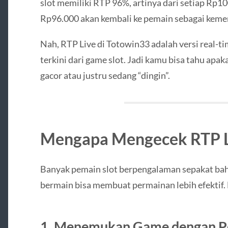
slot memiliki RTP 96%, artinya dari setiap Rp10
Rp96.000 akan kembali ke pemain sebagai keme
Nah, RTP Live di Totowin33 adalah versi real-ti
terkini dari game slot. Jadi kamu bisa tahu apak
gacor atau justru sedang “dingin”.
Mengapa Mengecek RTP Li
Banyak pemain slot berpengalaman sepakat ba
bermain bisa membuat permainan lebih efektif. 
1. Menemukan Game dengan P