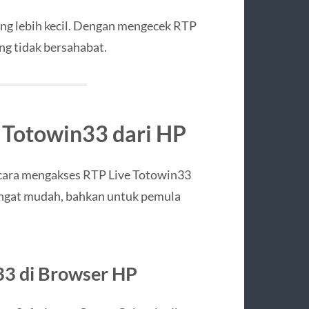
g lebih kecil. Dengan mengecek RTP
ng tidak bersahabat.
 Totowin33 dari HP
 cara mengakses RTP Live Totowin33
angat mudah, bahkan untuk pemula
33 di Browser HP