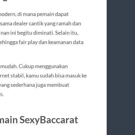
 modern, di mana pemain dapat
rsama dealer cantik yang ramah dan
n ini begitu diminati. Selain itu,
sehingga fair play dan keamanan data
gat mudah. Cukup menggunakan
net stabil, kamu sudah bisa masuk ke
e yang sederhana juga membuat
n.
rmain SexyBaccarat