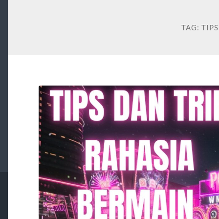
TAG:
TIPS