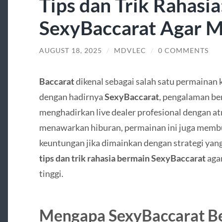
Tips dan Trik Rahasi
SexyBaccarat Agar M
AUGUST 18, 2025
/
MDVLEC
/
0 COMMENTS
Baccarat
dikenal sebagai salah satu permainan k
dengan hadirnya
SexyBaccarat
, pengalaman be
menghadirkan live dealer profesional dengan a
menawarkan hiburan, permainan ini juga memb
keuntungan jika dimainkan dengan strategi yang
tips dan trik rahasia bermain SexyBaccarat
aga
tinggi.
Mengapa SexyBaccarat Be