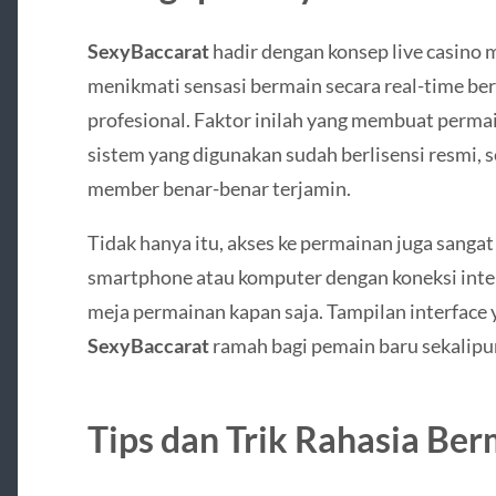
SexyBaccarat
hadir dengan konsep live casino
menikmati sensasi bermain secara real-time be
profesional. Faktor inilah yang membuat permaina
sistem yang digunakan sudah berlisensi resmi, 
member benar-benar terjamin.
Tidak hanya itu, akses ke permainan juga san
smartphone atau komputer dengan koneksi inter
meja permainan kapan saja. Tampilan interfac
SexyBaccarat
ramah bagi pemain baru sekalipu
Tips dan Trik Rahasia Be