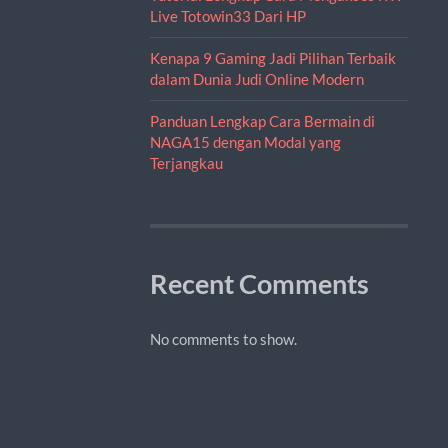
Live Totowin33 Dari HP
Kenapa 9 Gaming Jadi Pilihan Terbaik
dalam Dunia Judi Online Modern
Panduan Lengkap Cara Bermain di
NAGA15 dengan Modal yang
Terjangkau
Recent Comments
No comments to show.