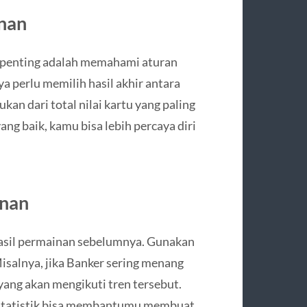
inan
g penting adalah memahami aturan
a perlu memilih hasil akhir antara
kan dari total nilai kartu yang paling
g baik, kamu bisa lebih percaya diri
inan
asil permainan sebelumnya. Gunakan
isalnya, jika Banker sering menang
ang akan mengikuti tren tersebut.
 statistik bisa membantumu membuat