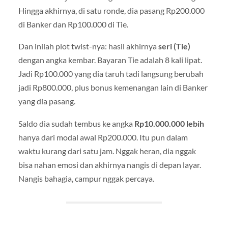
Hingga akhirnya, di satu ronde, dia pasang Rp200.000
di Banker dan Rp100.000 di Tie.
Dan inilah plot twist-nya: hasil akhirnya
seri (Tie)
dengan angka kembar. Bayaran Tie adalah 8 kali lipat.
Jadi Rp100.000 yang dia taruh tadi langsung berubah
jadi Rp800.000, plus bonus kemenangan lain di Banker
yang dia pasang.
Saldo dia sudah tembus ke angka
Rp10.000.000 lebih
hanya dari modal awal Rp200.000. Itu pun dalam
waktu kurang dari satu jam. Nggak heran, dia nggak
bisa nahan emosi dan akhirnya nangis di depan layar.
Nangis bahagia, campur nggak percaya.