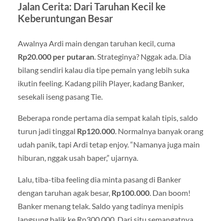
Jalan Cerita: Dari Taruhan Kecil ke
Keberuntungan Besar
Awalnya Ardi main dengan taruhan kecil, cuma
Rp20.000 per putaran
. Strateginya? Nggak ada. Dia
bilang sendiri kalau dia tipe pemain yang lebih suka
ikutin feeling. Kadang pilih Player, kadang Banker,
sesekali iseng pasang Tie.
Beberapa ronde pertama dia sempat kalah tipis, saldo
turun jadi tinggal
Rp120.000
. Normalnya banyak orang
udah panik, tapi Ardi tetap enjoy. “Namanya juga main
hiburan, nggak usah baper,” ujarnya.
Lalu, tiba-tiba feeling dia minta pasang di Banker
dengan taruhan agak besar,
Rp100.000
. Dan boom!
Banker menang telak. Saldo yang tadinya menipis
langsung balik ke Rp300.000. Dari situ semangatnya