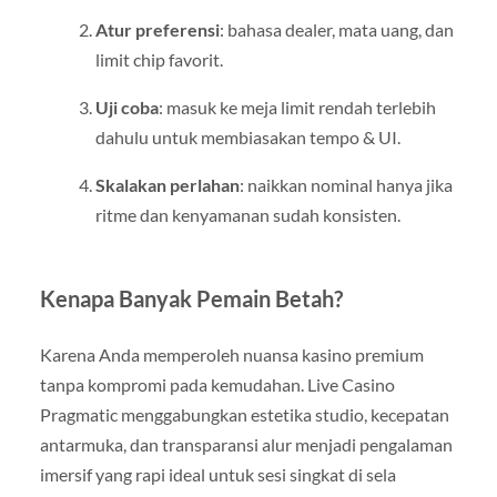
Atur preferensi
: bahasa dealer, mata uang, dan
limit chip favorit.
Uji coba
: masuk ke meja limit rendah terlebih
dahulu untuk membiasakan tempo & UI.
Skalakan perlahan
: naikkan nominal hanya jika
ritme dan kenyamanan sudah konsisten.
Kenapa Banyak Pemain Betah?
Karena Anda memperoleh nuansa kasino premium
tanpa kompromi pada kemudahan. Live Casino
Pragmatic menggabungkan estetika studio, kecepatan
antarmuka, dan transparansi alur menjadi pengalaman
imersif yang rapi ideal untuk sesi singkat di sela