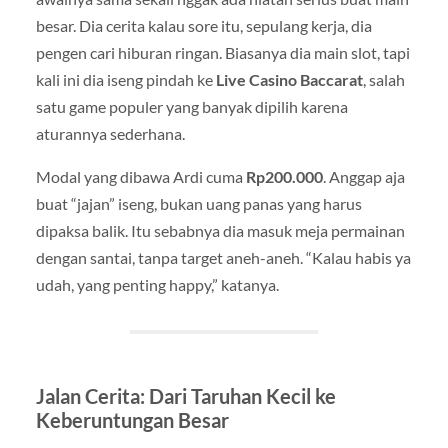
besar. Dia cerita kalau sore itu, sepulang kerja, dia
pengen cari hiburan ringan. Biasanya dia main slot, tapi
kali ini dia iseng pindah ke
Live Casino Baccarat
, salah
satu game populer yang banyak dipilih karena
aturannya sederhana.
Modal yang dibawa Ardi cuma
Rp200.000
. Anggap aja
buat “jajan” iseng, bukan uang panas yang harus
dipaksa balik. Itu sebabnya dia masuk meja permainan
dengan santai, tanpa target aneh-aneh. “Kalau habis ya
udah, yang penting happy,” katanya.
Jalan Cerita: Dari Taruhan Kecil ke
Keberuntungan Besar