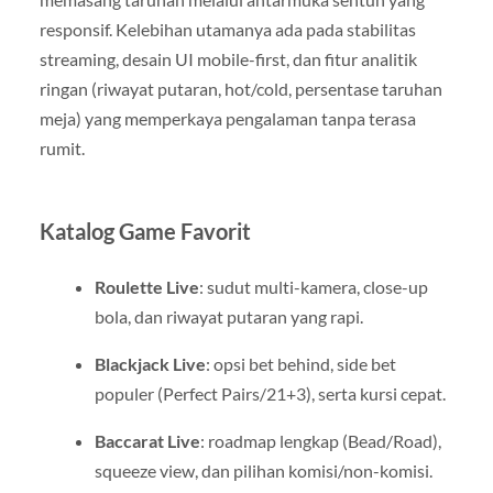
responsif. Kelebihan utamanya ada pada stabilitas
streaming, desain UI mobile-first, dan fitur analitik
ringan (riwayat putaran, hot/cold, persentase taruhan
meja) yang memperkaya pengalaman tanpa terasa
rumit.
Katalog Game Favorit
Roulette Live
: sudut multi-kamera, close-up
bola, dan riwayat putaran yang rapi.
Blackjack Live
: opsi bet behind, side bet
populer (Perfect Pairs/21+3), serta kursi cepat.
Baccarat Live
: roadmap lengkap (Bead/Road),
squeeze view, dan pilihan komisi/non-komisi.