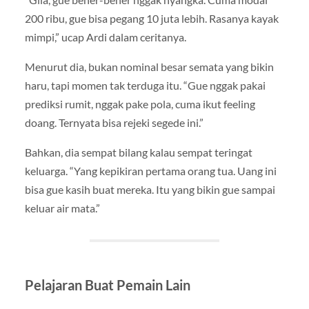
200 ribu, gue bisa pegang 10 juta lebih. Rasanya kayak
mimpi,” ucap Ardi dalam ceritanya.
Menurut dia, bukan nominal besar semata yang bikin
haru, tapi momen tak terduga itu. “Gue nggak pakai
prediksi rumit, nggak pake pola, cuma ikut feeling
doang. Ternyata bisa rejeki segede ini.”
Bahkan, dia sempat bilang kalau sempat teringat
keluarga. “Yang kepikiran pertama orang tua. Uang ini
bisa gue kasih buat mereka. Itu yang bikin gue sampai
keluar air mata.”
Pelajaran Buat Pemain Lain