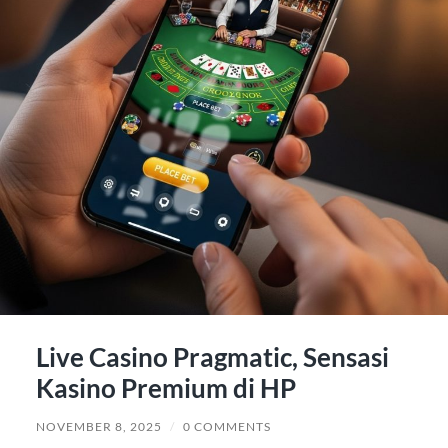
Live Casino Pragmatic, Sensasi
Kasino Premium di HP
NOVEMBER 8, 2025
/
0 COMMENTS